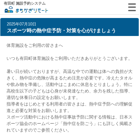
有田町 施設予約システム
2025年07月10日
スポーツ時の熱中症予防・対策を心がけましょう
体育施設をご利用の皆さまへ
いつも有田町体育施設をご利用いただきありがとうございます。
暑い日が続いておりますが、高温な中での運動は体への負担が大
きく、熱中症の危険が高まるため注意が必要です。冷えたタオル
や飲み物を準備し、活動中はこまめに休息をとりましょう。特に
高校生以下の子どもは心身が未発達なため、余力を残した指導、
適切な休養日の設定をお願いします。
指導者をはじめとする利用者の皆さまは、熱中症予防への理解促
進と必要な対策をお願いします。
スポーツ活動中における熱中症事故予防に関する情報は、
日本ス
ポーツ協会のホームページ「熱中症を防ごう」
にも詳しく掲載さ
れていますのでご参照ください。